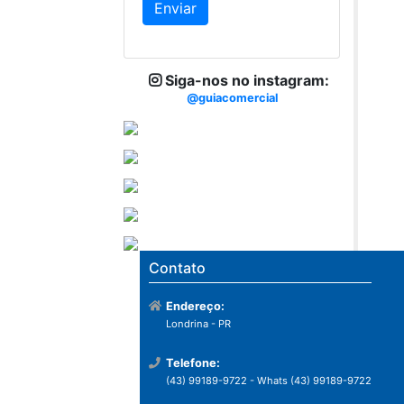
Siga-nos no instagram:
@guiacomercial
Contato
Endereço:
Londrina - PR
Telefone:
(43) 99189-9722 - Whats (43) 99189-9722