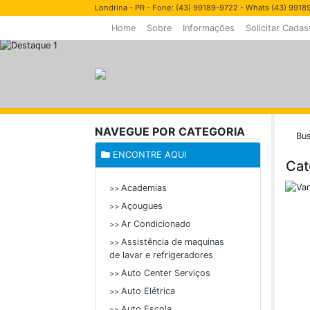
Londrina - PR - Fone: (43) 99189-9722 - Whats (43) 991
Home
Sobre
Informações
Solicitar Cadas
NAVEGUE POR CATEGORIA
Bus
ENCONTRE AQUI
Cat
Academias
>>
Açougues
>>
Ar Condicionado
>>
Assistência de maquinas
>>
de lavar e refrigeradores
Auto Center Serviços
>>
Auto Elétrica
>>
Auto Escola
>>