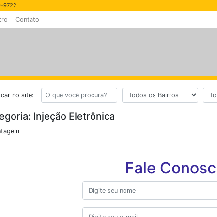
89-9722
tro
Contato
car no site:
egoria: Injeção Eletrônica
Fale Conosc