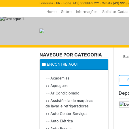
Londrina - PR - Fone: (43) 99189-9722 - Whats (43) 991
Home
Sobre
Informações
Solicitar Cadas
NAVEGUE POR CATEGORIA
Bus
ENCONTRE AQUI
Academias
>>
Açougues
>>
Depo
Ar Condicionado
>>
Assistência de maquinas
>>
de lavar e refrigeradores
Auto Center Serviços
>>
Auto Elétrica
>>
Auto Escola
>>