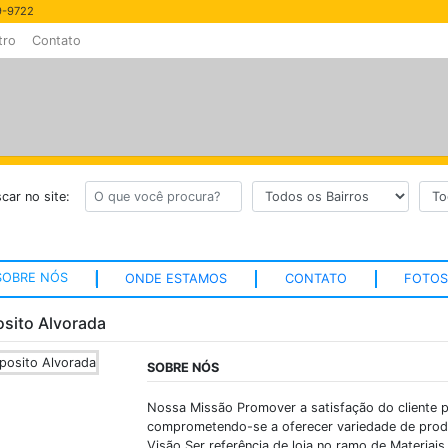
89-9722
tro
Contato
car no site:
SOBRE NÓS
ONDE ESTAMOS
CONTATO
FOTO
sito Alvorada
SOBRE NÓS
Nossa Missão Promover a satisfação do cliente p
comprometendo-se a oferecer variedade de prod
Visão Ser referência de loja no ramo de Materiai