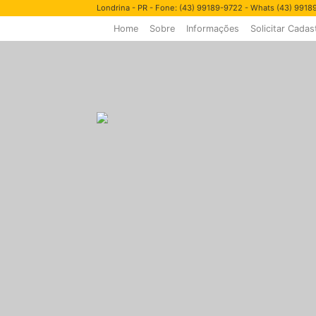
Londrina - PR - Fone: (43) 99189-9722 - Whats (43) 991
Home
Sobre
Informações
Solicitar Cadas