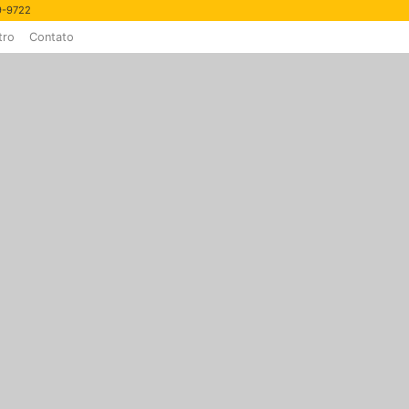
89-9722
tro
Contato